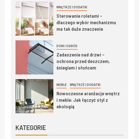
WNĘTRZE I DODATKI
Sterowanie roletami –
dlaczego wybór mechanizmu
ma tak duże znaczenie
DOM I OGRÓD
Zadaszenie nad drzwi –
ochrona przed deszczem,
śniegiem i słońcem
MEBLE
WNĘTRZE I DODATKI
Nowoczesne aranżacje wnętrz
i meble: Jak łączyć styl z
ekologią
KATEGORIE