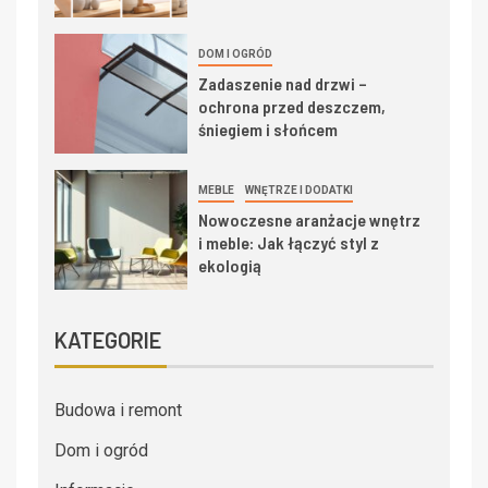
DOM I OGRÓD
Zadaszenie nad drzwi –
ochrona przed deszczem,
śniegiem i słońcem
MEBLE
WNĘTRZE I DODATKI
Nowoczesne aranżacje wnętrz
i meble: Jak łączyć styl z
ekologią
KATEGORIE
Budowa i remont
Dom i ogród