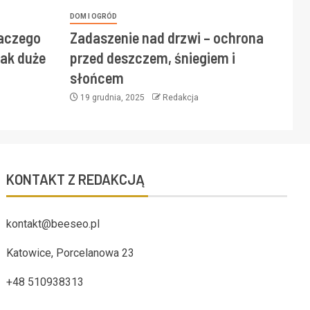
DOM I OGRÓD
laczego
Zadaszenie nad drzwi – ochrona
ak duże
przed deszczem, śniegiem i
słońcem
19 grudnia, 2025
Redakcja
KONTAKT Z REDAKCJĄ
kontakt@beeseo.pl
Katowice, Porcelanowa 23
+48 510938313