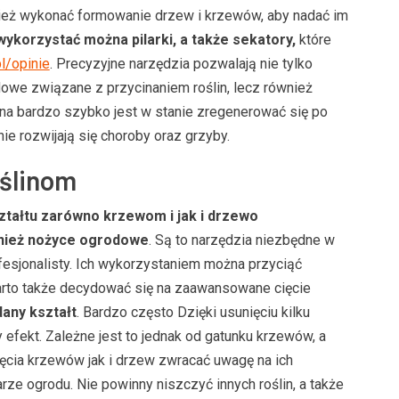
eż wykonać formowanie drzew i krzewów, aby nadać im
wykorzystać można pilarki, a także sekatory,
które
l/opinie
. Precyzyjne narzędzia pozwalają nie tylko
owe związane z przycinaniem roślin, lecz również
lina bardzo szybko jest w stanie zregenerować się po
nie rozwijają się choroby oraz grzyby.
oślinom
ztałtu zarówno krzewom i jak i drzewo
wnież nożyce ogrodowe
. Są to narzędzia niezbędne w
fesjonalisty. Ich wykorzystaniem można przyciąć
rto także decydować się na zaawansowane cięcie
any kształt
. Bardzo często Dzięki usunięciu kilku
efekt. Zależne jest to jednak od gatunku krzewów, a
ięcia krzewów jak i drzew zwracać uwagę na ich
ze ogrodu. Nie powinny niszczyć innych roślin, a także