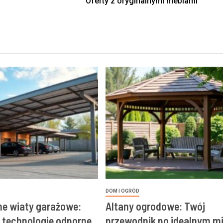
Oferty z oryginalnymi meblami
DOM I OGRÓD
e wiaty garażowe:
Altany ogrodowe: Twój
i technologie odporne
przewodnik po idealnym m