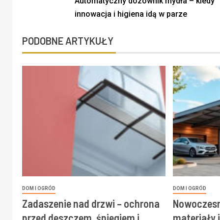
Automatyczny dozownik mydła – kiedy
innowacja i higiena idą w parze
PODOBNE ARTYKUŁY
DOM I OGRÓD
DOM I OGRÓD
Zadaszenie nad drzwi – ochrona
Nowoczesn
przed deszczem, śniegiem i
materiały 