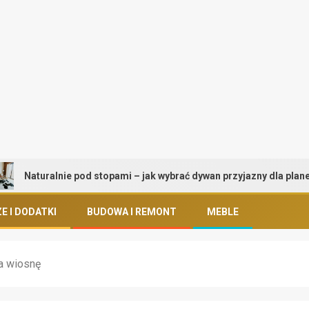
uralnie pod stopami – jak wybrać dywan przyjazny dla planety i zdr
E I DODATKI
BUDOWA I REMONT
MEBLE
a wiosnę