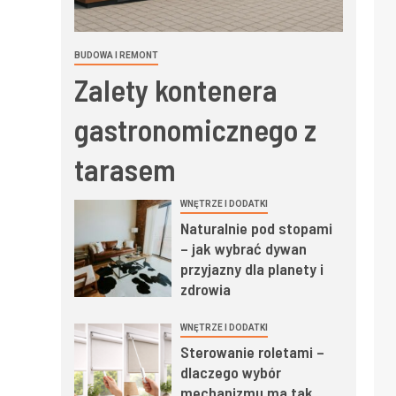
BUDOWA I REMONT
Zalety kontenera
gastronomicznego z
tarasem
WNĘTRZE I DODATKI
Naturalnie pod stopami
– jak wybrać dywan
przyjazny dla planety i
zdrowia
WNĘTRZE I DODATKI
Sterowanie roletami –
dlaczego wybór
mechanizmu ma tak