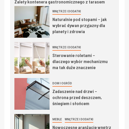
Zalety kontenera gastronomicznego z tarasem
WNĘTRZE I DODATKI
Naturalnie pod stopami – jak
wybrać dywan przyjazny dla
planety i zdrowia
WNĘTRZE I DODATKI
Sterowanie roletami –
dlaczego wybór mechanizmu
ma tak duże znaczenie
DOM I OGRÓD
Zadaszenie nad drzwi –
ochrona przed deszczem,
śniegiem i słońcem
MEBLE
WNĘTRZE I DODATKI
Nowoczesne aranżacje wnętrz