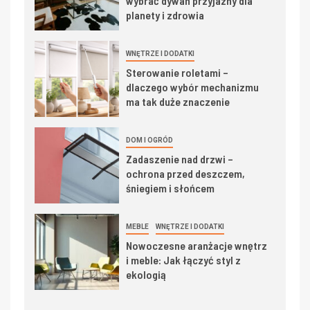
wybrać dywan przyjazny dla
planety i zdrowia
WNĘTRZE I DODATKI
Sterowanie roletami –
dlaczego wybór mechanizmu
ma tak duże znaczenie
DOM I OGRÓD
Zadaszenie nad drzwi –
ochrona przed deszczem,
śniegiem i słońcem
MEBLE
WNĘTRZE I DODATKI
Nowoczesne aranżacje wnętrz
i meble: Jak łączyć styl z
ekologią