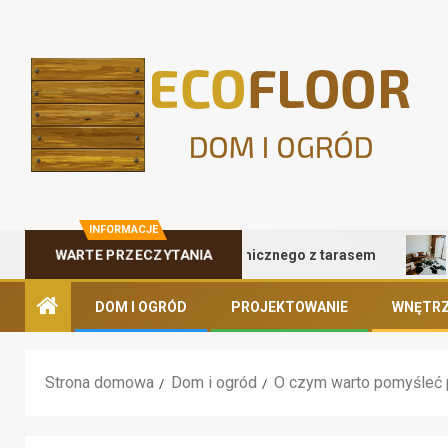
INFORMACJE
WARTE PRZECZYTANIA
lety kontenera gastronomicznego z tarasem
Naturalnie
DOM I OGRÓD
PROJEKTOWANIE
WNĘTRZ
Strona domowa
Dom i ogród
O czym warto pomyśleć 