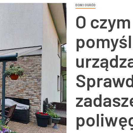
DOM I OGRÓD
O czym
pomyśl
urządza
Spraw
zadasze
poliwę