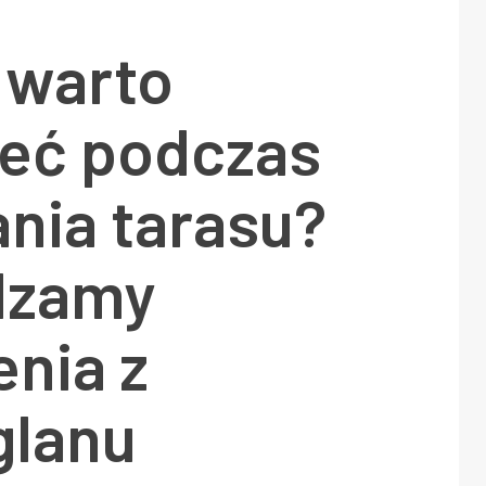
 warto
eć podczas
nia tarasu?
dzamy
nia z
glanu