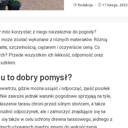
Redakcja
17 lutego, 2022
y móc korzystać z niego niezależnie do pogody?
e może zostać wykonane z różnych materiałów. Różnią
tła, szczelnością, ciężarem i oczywiście ceną. Co
ych? Przede wszystkim ich lekkość, odporność oraz
 szkłem.
su to dobry pomysł?
wietrzu, gdzie można usiąść i odpocząć, zjeść posiłek
i. Nie zawsze jednak warunki pogodowe sprzyjają na tyle,
aszenie tarasu chroni przed silnym słońcem, a także
trudnić odpoczynek, ale i zamoczyć znajdujące się na
 się także w celu ochrony drewna tarasowego, jednego z
cyjnych używanych między innymi do wykończenia