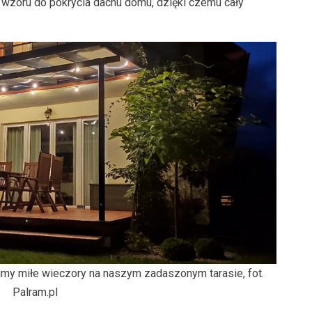
 wzoru do pokrycia dachu domu, dzięki czemu cały
imy miłe wieczory na naszym zadaszonym tarasie, fot.
Palram.pl