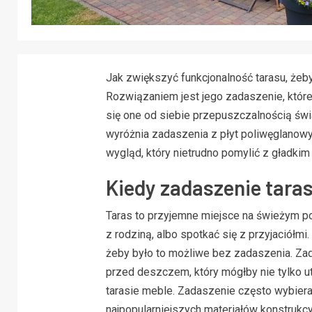
Jak zwiększyć funkcjonalność tarasu, żeb
Rozwiązaniem jest jego zadaszenie, któr
się one od siebie przepuszczalnością świa
wyróżnia zadaszenia z płyt poliwęglanow
wygląd, który nietrudno pomylić z gładkim
Kiedy zadaszenie tara
Taras to przyjemne miejsce na świeżym po
z rodziną, albo spotkać się z przyjaciółm
żeby było to możliwe bez zadaszenia. Zad
przed deszczem, który mógłby nie tylko u
tarasie meble. Zadaszenie często wybiera
najpopularniejszych materiałów konstruk