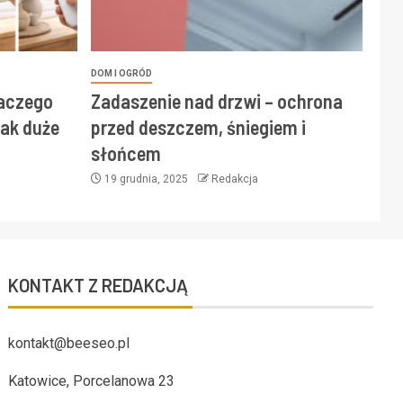
DOM I OGRÓD
laczego
Zadaszenie nad drzwi – ochrona
ak duże
przed deszczem, śniegiem i
słońcem
19 grudnia, 2025
Redakcja
KONTAKT Z REDAKCJĄ
kontakt@beeseo.pl
Katowice, Porcelanowa 23