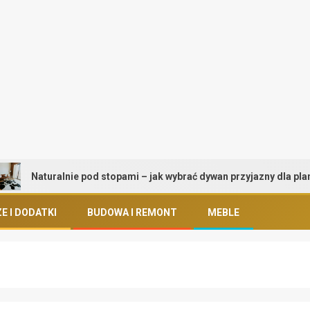
Naturalnie pod stopami – jak wybrać dywan przyjazny dla planety i 
E I DODATKI
BUDOWA I REMONT
MEBLE