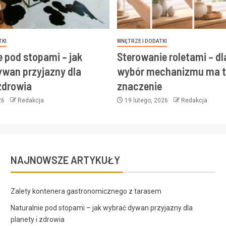
TKI
WNĘTRZE I DODATKI
e pod stopami – jak
Sterowanie roletami – d
wan przyjazny dla
wybór mechanizmu ma t
 zdrowia
znaczenie
26
Redakcja
19 lutego, 2026
Redakcja
NAJNOWSZE ARTYKUŁY
Zalety kontenera gastronomicznego z tarasem
Naturalnie pod stopami – jak wybrać dywan przyjazny dla
planety i zdrowia