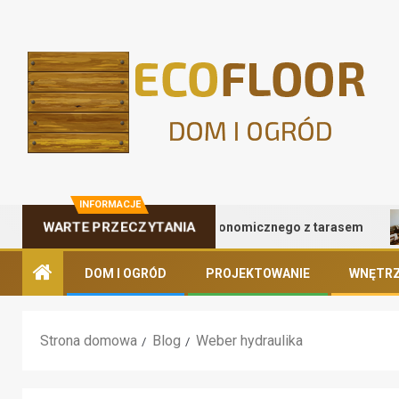
INFORMACJE
Zalety kontenera gastronomicznego z tarasem
WARTE PRZECZYTANIA
DOM I OGRÓD
PROJEKTOWANIE
WNĘTRZ
Strona domowa
Blog
Weber hydraulika