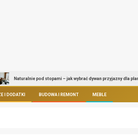
Naturalnie pod stopami – jak wybrać dywan przyjazny dla planety i 
E I DODATKI
BUDOWA I REMONT
MEBLE