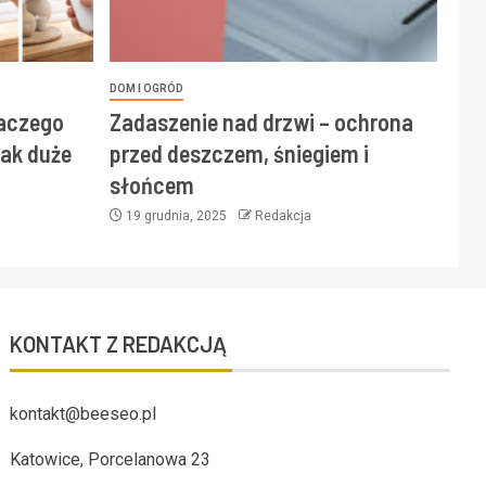
DOM I OGRÓD
laczego
Zadaszenie nad drzwi – ochrona
ak duże
przed deszczem, śniegiem i
słońcem
19 grudnia, 2025
Redakcja
KONTAKT Z REDAKCJĄ
kontakt@beeseo.pl
Katowice, Porcelanowa 23