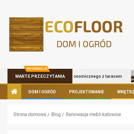
INFORMACJE
Zalety kontenera gastronomicznego z tarasem
WARTE PRZECZYTANIA
DOM I OGRÓD
PROJEKTOWANIE
WNĘTRZ
Strona domowa
Blog
Renowacja mebli katowice