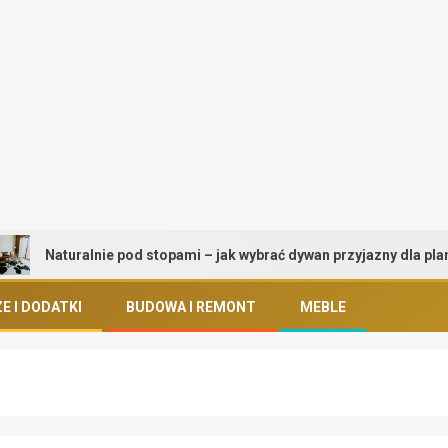
Naturalnie pod stopami – jak wybrać dywan przyjazny dla planety i 
E I DODATKI
BUDOWA I REMONT
MEBLE