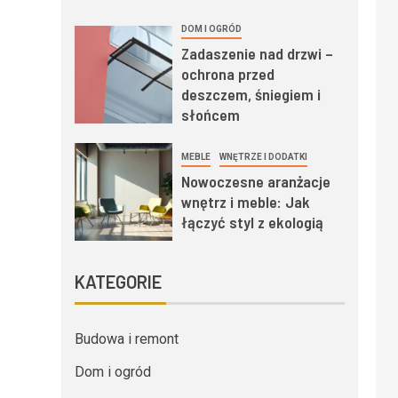
DOM I OGRÓD
Zadaszenie nad drzwi –
ochrona przed
deszczem, śniegiem i
słońcem
MEBLE
WNĘTRZE I DODATKI
Nowoczesne aranżacje
wnętrz i meble: Jak
łączyć styl z ekologią
KATEGORIE
Budowa i remont
Dom i ogród