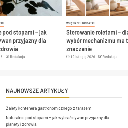
TKI
WNĘTRZE I DODATKI
e pod stopami – jak
Sterowanie roletami – d
wan przyjazny dla
wybór mechanizmu ma t
 zdrowia
znaczenie
26
Redakcja
19 lutego, 2026
Redakcja
NAJNOWSZE ARTYKUŁY
Zalety kontenera gastronomicznego z tarasem
Naturalnie pod stopami – jak wybrać dywan przyjazny dla
planety i zdrowia