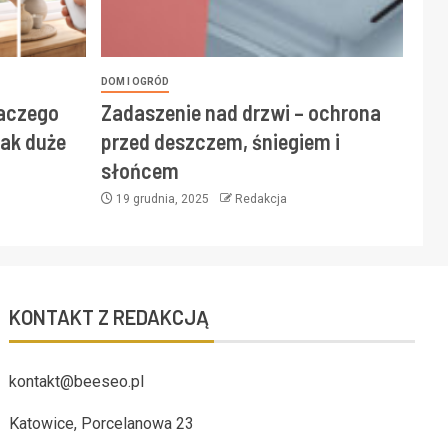
DOM I OGRÓD
laczego
Zadaszenie nad drzwi – ochrona
ak duże
przed deszczem, śniegiem i
słońcem
19 grudnia, 2025
Redakcja
KONTAKT Z REDAKCJĄ
kontakt@beeseo.pl
Katowice, Porcelanowa 23