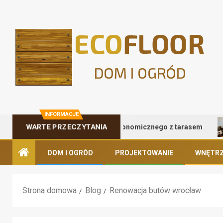
INFORMACJE
WARTE PRZECZYTANIA
Zalety kontenera gastronomicznego z tarasem
DOM I OGRÓD
PROJEKTOWANIE
WNĘTRZ
Strona domowa
Blog
Renowacja butów wrocław