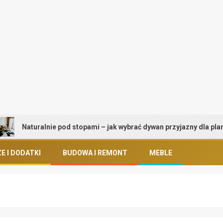
Naturalnie pod stopami – jak wybrać dywan przyjazny dla planety i 
E I DODATKI
BUDOWA I REMONT
MEBLE