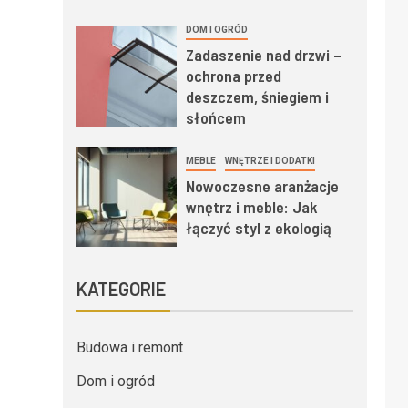
DOM I OGRÓD
Zadaszenie nad drzwi –
ochrona przed
deszczem, śniegiem i
słońcem
MEBLE
WNĘTRZE I DODATKI
Nowoczesne aranżacje
wnętrz i meble: Jak
łączyć styl z ekologią
KATEGORIE
Budowa i remont
Dom i ogród