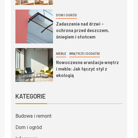
DOM I OGRÓD
Zadaszenie nad drzwi –
ochrona przed deszczem,
śniegiem i słońcem
MEBLE
WNĘTRZE I DODATKI
Nowoczesne aranżacje wnętrz
i meble: Jak łączyć styl z
ekologią
KATEGORIE
Budowa i remont
Dom i ogród