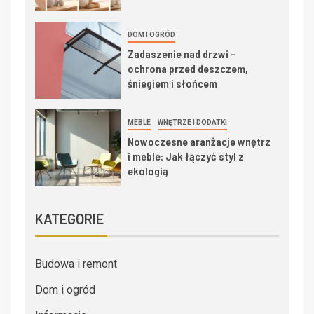
DOM I OGRÓD
Zadaszenie nad drzwi –
ochrona przed deszczem,
śniegiem i słońcem
MEBLE
WNĘTRZE I DODATKI
Nowoczesne aranżacje wnętrz
i meble: Jak łączyć styl z
ekologią
KATEGORIE
Budowa i remont
Dom i ogród