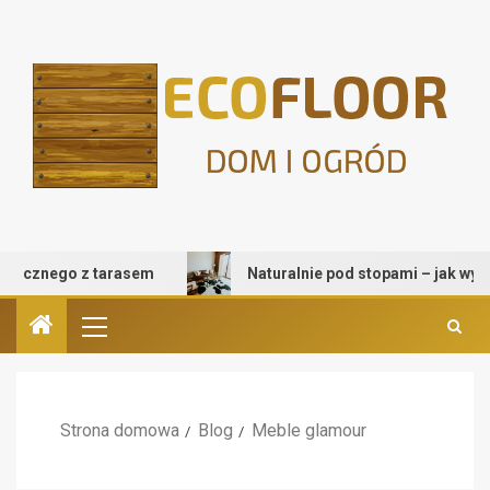
cznego z tarasem
Naturalnie pod stopami – jak wybrać d
Strona domowa
Blog
Meble glamour