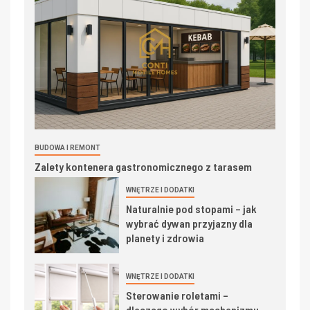
BUDOWA I REMONT
Zalety kontenera gastronomicznego z tarasem
WNĘTRZE I DODATKI
Naturalnie pod stopami – jak
wybrać dywan przyjazny dla
planety i zdrowia
WNĘTRZE I DODATKI
Sterowanie roletami –
dlaczego wybór mechanizmu