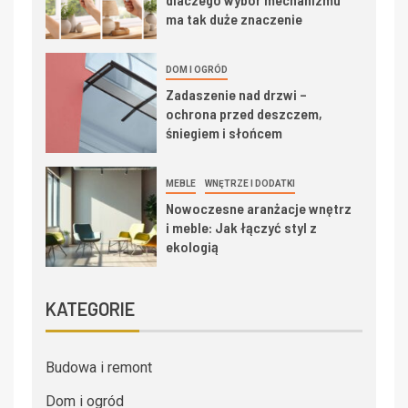
ma tak duże znaczenie
DOM I OGRÓD
Zadaszenie nad drzwi –
ochrona przed deszczem,
śniegiem i słońcem
MEBLE
WNĘTRZE I DODATKI
Nowoczesne aranżacje wnętrz
i meble: Jak łączyć styl z
ekologią
KATEGORIE
Budowa i remont
Dom i ogród