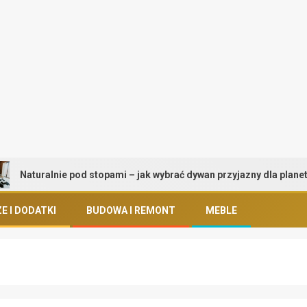
turalnie pod stopami – jak wybrać dywan przyjazny dla planety i zd
E I DODATKI
BUDOWA I REMONT
MEBLE