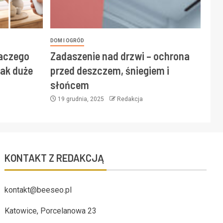
DOM I OGRÓD
laczego
Zadaszenie nad drzwi – ochrona
ak duże
przed deszczem, śniegiem i
słońcem
19 grudnia, 2025
Redakcja
KONTAKT Z REDAKCJĄ
kontakt@beeseo.pl
Katowice, Porcelanowa 23