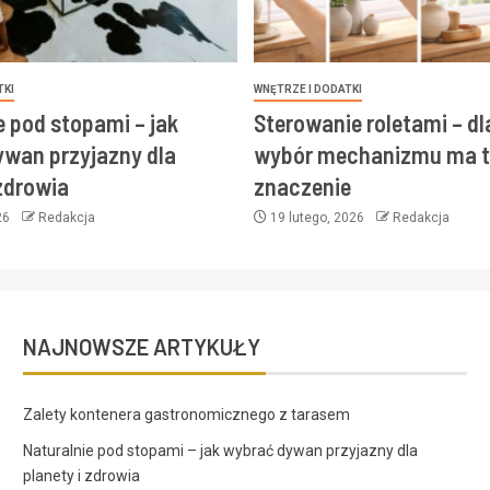
TKI
WNĘTRZE I DODATKI
e pod stopami – jak
Sterowanie roletami – d
wan przyjazny dla
wybór mechanizmu ma t
 zdrowia
znaczenie
26
Redakcja
19 lutego, 2026
Redakcja
NAJNOWSZE ARTYKUŁY
Zalety kontenera gastronomicznego z tarasem
Naturalnie pod stopami – jak wybrać dywan przyjazny dla
planety i zdrowia