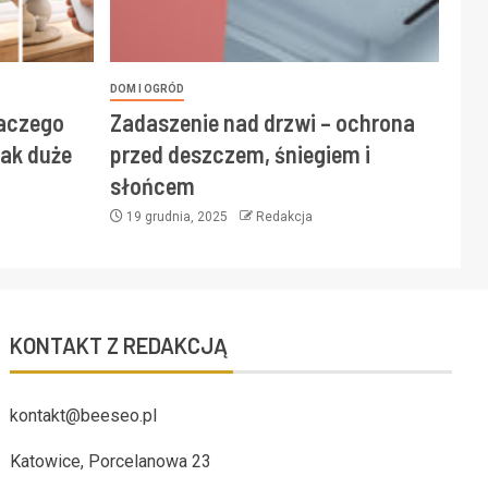
DOM I OGRÓD
laczego
Zadaszenie nad drzwi – ochrona
ak duże
przed deszczem, śniegiem i
słońcem
19 grudnia, 2025
Redakcja
KONTAKT Z REDAKCJĄ
kontakt@beeseo.pl
Katowice, Porcelanowa 23