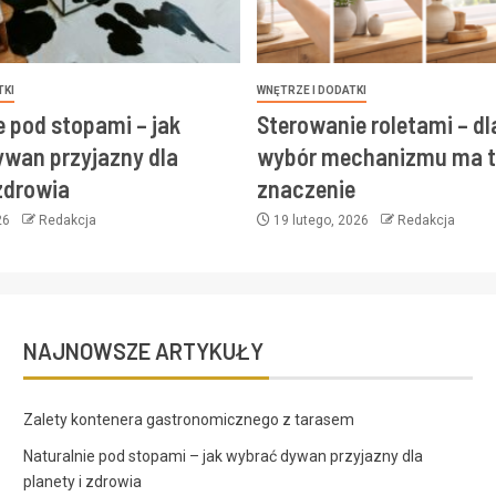
TKI
WNĘTRZE I DODATKI
e pod stopami – jak
Sterowanie roletami – d
wan przyjazny dla
wybór mechanizmu ma t
 zdrowia
znaczenie
26
Redakcja
19 lutego, 2026
Redakcja
NAJNOWSZE ARTYKUŁY
Zalety kontenera gastronomicznego z tarasem
Naturalnie pod stopami – jak wybrać dywan przyjazny dla
planety i zdrowia