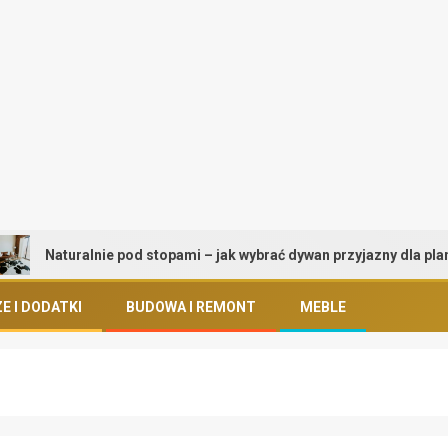
Naturalnie pod stopami – jak wybrać dywan przyjazny dla planety i 
E I DODATKI
BUDOWA I REMONT
MEBLE