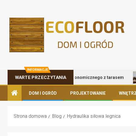
INFORMACJE
Zalety kontenera gastronomicznego z tarasem
WARTE PRZECZYTANIA
DOM I OGRÓD
PROJEKTOWANIE
WNĘTRZ
Strona domowa
Blog
Hydraulika siłowa legnica