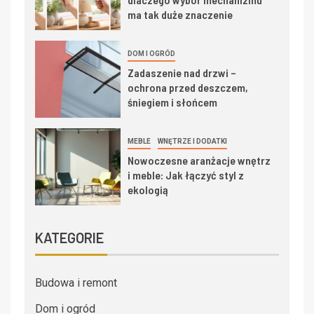
ma tak duże znaczenie
DOM I OGRÓD
Zadaszenie nad drzwi –
ochrona przed deszczem,
śniegiem i słońcem
MEBLE
WNĘTRZE I DODATKI
Nowoczesne aranżacje wnętrz
i meble: Jak łączyć styl z
ekologią
KATEGORIE
Budowa i remont
Dom i ogród