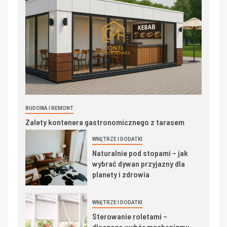
BUDOWA I REMONT
Zalety kontenera gastronomicznego z tarasem
WNĘTRZE I DODATKI
Naturalnie pod stopami – jak
wybrać dywan przyjazny dla
planety i zdrowia
WNĘTRZE I DODATKI
Sterowanie roletami –
dlaczego wybór mechanizmu