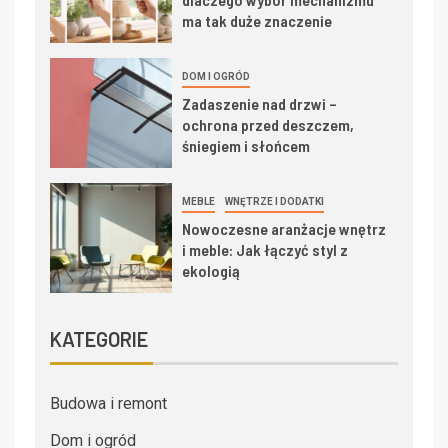
ma tak duże znaczenie
DOM I OGRÓD
Zadaszenie nad drzwi –
ochrona przed deszczem,
śniegiem i słońcem
MEBLE
WNĘTRZE I DODATKI
Nowoczesne aranżacje wnętrz
i meble: Jak łączyć styl z
ekologią
KATEGORIE
Budowa i remont
Dom i ogród