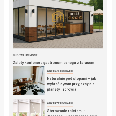
BUDOWA I REMONT
Zalety kontenera gastronomicznego z tarasem
WNĘTRZE I DODATKI
Naturalnie pod stopami – jak
wybrać dywan przyjazny dla
planety i zdrowia
WNĘTRZE I DODATKI
Sterowanie roletami –
dlaczego wybór mechanizmu