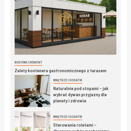
BUDOWA I REMONT
Zalety kontenera gastronomicznego z tarasem
WNĘTRZE I DODATKI
Naturalnie pod stopami – jak
wybrać dywan przyjazny dla
planety i zdrowia
WNĘTRZE I DODATKI
Sterowanie roletami –
dlaczego wybór mechanizmu