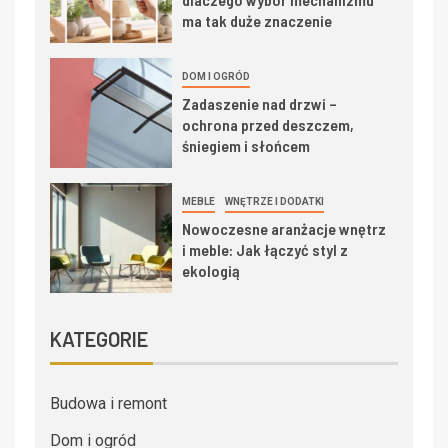
ma tak duże znaczenie
DOM I OGRÓD
Zadaszenie nad drzwi –
ochrona przed deszczem,
śniegiem i słońcem
MEBLE
WNĘTRZE I DODATKI
Nowoczesne aranżacje wnętrz
i meble: Jak łączyć styl z
ekologią
KATEGORIE
Budowa i remont
Dom i ogród