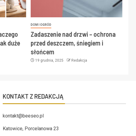
DOM I OGRÓD
laczego
Zadaszenie nad drzwi – ochrona
ak duże
przed deszczem, śniegiem i
słońcem
19 grudnia, 2025
Redakcja
KONTAKT Z REDAKCJĄ
kontakt@beeseo.pl
Katowice, Porcelanowa 23