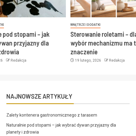
TKI
WNĘTRZE I DODATKI
e pod stopami – jak
Sterowanie roletami – d
wan przyjazny dla
wybór mechanizmu ma t
 zdrowia
znaczenie
26
Redakcja
19 lutego, 2026
Redakcja
NAJNOWSZE ARTYKUŁY
Zalety kontenera gastronomicznego z tarasem
Naturalnie pod stopami – jak wybrać dywan przyjazny dla
planety i zdrowia