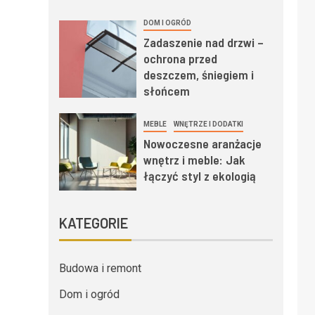
DOM I OGRÓD
Zadaszenie nad drzwi –
ochrona przed
deszczem, śniegiem i
słońcem
MEBLE
WNĘTRZE I DODATKI
Nowoczesne aranżacje
wnętrz i meble: Jak
łączyć styl z ekologią
KATEGORIE
Budowa i remont
Dom i ogród