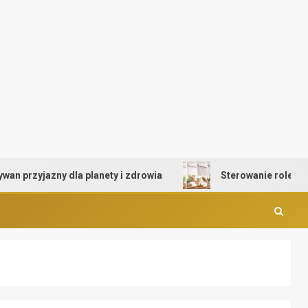
zyjazny dla planety i zdrowia
Sterowanie roletami – d