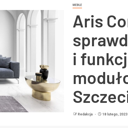
MEBLE
Aris C
sprawd
i funkc
moduł
Szczec
Redakcja
18 lutego, 2023