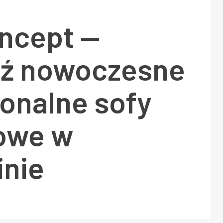
oncept —
ź nowoczesne
jonalne sofy
owe w
inie