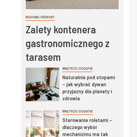
BUDOWA I REMONT
Zalety kontenera
gastronomicznego z
tarasem
WNĘTRZE I DODATKI
Naturalnie pod stopami
– jak wybrać dywan
przyjazny dla planety i
zdrowia
WNĘTRZE I DODATKI
Sterowanie roletami –
dlaczego wybór
mechanizmu ma tak