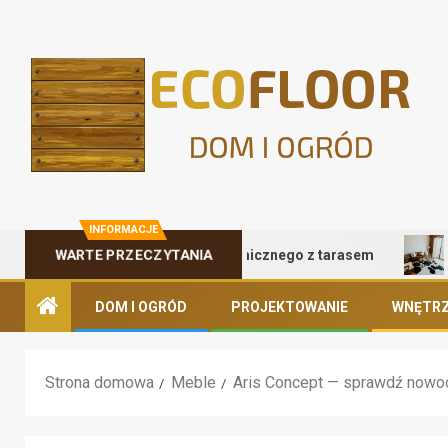
INFORMACJE
alety kontenera gastronomicznego z tarasem
Naturaln
WARTE PRZECZYTANIA
DOM I OGRÓD
PROJEKTOWANIE
WNĘTRZ
Strona domowa
Meble
Aris Concept — sprawdź nowoc