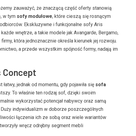
możemy zauważyć, że znaczącą część oferty stanowią
, w tym
sofy modułowe
, które cieszą się rosnącym
odbiorców. Ekskluzywne i funkcjonalne sofy Aris
 każde wnętrze, a takie modele jak Avangarde, Bergamo,
irmy, która jednoznacznie określa kierunek jej rozwoju.
rnictwo, a przede wszystkim spójność formy, nadają im
s Concept
 łatwy, jednak od momentu, gdy pojawiła się
sofa
tszy. To właśnie ten rodzaj sof, dzięki swoim
ymalnie wykorzystać potencjał nabywcy oraz samą
ł. Duży indywidualizm w doborze poszczególnych
iwości łączenia ich ze sobą oraz wiele wariantów
stworzyły wręcz odrębny segment mebli