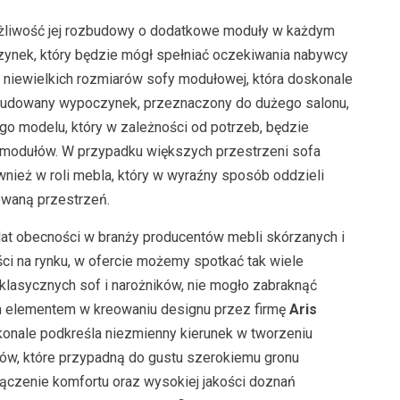
żliwość jej rozbudowy o dodatkowe moduły w każdym
ynek, który będzie mógł spełniać oczekiwania nabywcy
 niewielkich rozmiarów sofy modułowej, która doskonale
zbudowany wypoczynek, przeznaczony do dużego salonu,
o modelu, który w zależności od potrzeb, będzie
ci modułów. W przypadku większych przestrzeni sofa
ież w roli mebla, który w wyraźny sposób oddzieli
owaną przestrzeń.
 lat obecności w branży producentów mebli skórzanych i
ści na rynku, w ofercie możemy spotkać tak wiele
lasycznych sof i narożników, nie mogło zabraknąć
m elementem w kreowaniu designu przez firmę
Aris
konale podkreśla niezmienny kierunek w tworzeniu
w, które przypadną do gustu szerokiemu gronu
ączenie komfortu oraz wysokiej jakości doznań