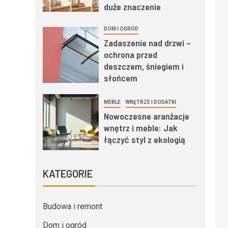
duże znaczenie
DOM I OGRÓD
Zadaszenie nad drzwi –
ochrona przed
deszczem, śniegiem i
słońcem
MEBLE
WNĘTRZE I DODATKI
Nowoczesne aranżacje
wnętrz i meble: Jak
łączyć styl z ekologią
KATEGORIE
Budowa i remont
Dom i ogród