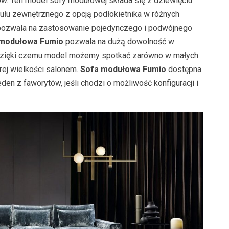
w. Ten model sofy modułowej składa się z dziewięciu
łu zewnętrznego z opcją podłokietnika w różnych
 pozwala na zastosowanie pojedynczego i podwójnego
 modułowa Fumio
pozwala na dużą dowolność w
Dzięki czemu model możemy spotkać zarówno w małych
rej wielkości salonem.
Sofa modułowa Fumio
dostępna
en z faworytów, jeśli chodzi o możliwość konfiguracji i