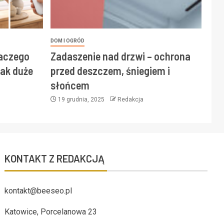
DOM I OGRÓD
laczego
Zadaszenie nad drzwi – ochrona
ak duże
przed deszczem, śniegiem i
słońcem
19 grudnia, 2025
Redakcja
KONTAKT Z REDAKCJĄ
kontakt@beeseo.pl
Katowice, Porcelanowa 23