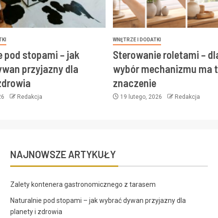
TKI
WNĘTRZE I DODATKI
e pod stopami – jak
Sterowanie roletami – d
wan przyjazny dla
wybór mechanizmu ma t
 zdrowia
znaczenie
26
Redakcja
19 lutego, 2026
Redakcja
NAJNOWSZE ARTYKUŁY
Zalety kontenera gastronomicznego z tarasem
Naturalnie pod stopami – jak wybrać dywan przyjazny dla
planety i zdrowia