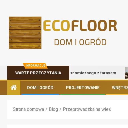
INFORMACJE
WARTE PRZECZYTANIA
Zalety kontenera gastronomicznego z tarasem
DOM I OGRÓD
PROJEKTOWANIE
WNĘTRZ
Strona domowa
Blog
Przeprowadzka na wieś