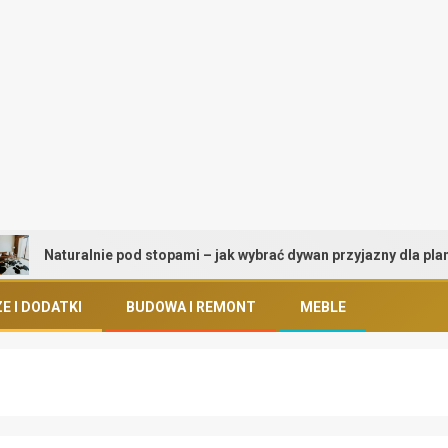
Naturalnie pod stopami – jak wybrać dywan przyjazny dla planety i 
E I DODATKI
BUDOWA I REMONT
MEBLE