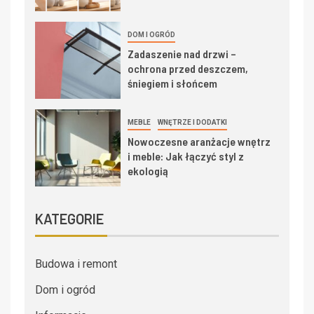
DOM I OGRÓD
Zadaszenie nad drzwi –
ochrona przed deszczem,
śniegiem i słońcem
MEBLE
WNĘTRZE I DODATKI
Nowoczesne aranżacje wnętrz
i meble: Jak łączyć styl z
ekologią
KATEGORIE
Budowa i remont
Dom i ogród