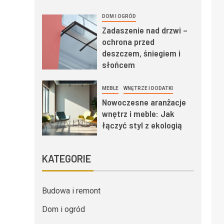
DOM I OGRÓD
Zadaszenie nad drzwi –
ochrona przed
deszczem, śniegiem i
słońcem
MEBLE
WNĘTRZE I DODATKI
Nowoczesne aranżacje
wnętrz i meble: Jak
łączyć styl z ekologią
KATEGORIE
Budowa i remont
Dom i ogród