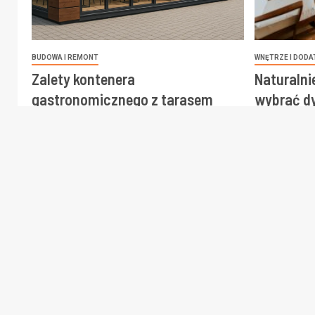
BUDOWA I REMONT
WNĘTRZE I DODA
Zalety kontenera
Naturalni
gastronomicznego z tarasem
wybrać dy
planety i
31 marca, 2026
Redakcja
9 marca, 20