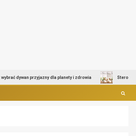
ać dywan przyjazny dla planety i zdrowia
Sterowanie ro