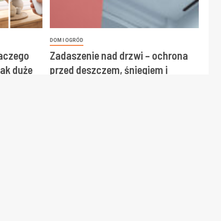
DOM I OGRÓD
laczego
Zadaszenie nad drzwi – ochrona
ak duże
przed deszczem, śniegiem i
słońcem
19 grudnia, 2025
Redakcja
KONTAKT Z REDAKCJĄ
kontakt@beeseo.pl
Katowice, Porcelanowa 23