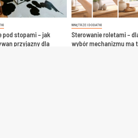
TKI
WNĘTRZE I DODATKI
e pod stopami – jak
Sterowanie roletami – d
wan przyjazny dla
wybór mechanizmu ma t
 zdrowia
znaczenie
26
Redakcja
19 lutego, 2026
Redakcja
NAJNOWSZE ARTYKUŁY
Zalety kontenera gastronomicznego z tarasem
Naturalnie pod stopami – jak wybrać dywan przyjazny dla
planety i zdrowia