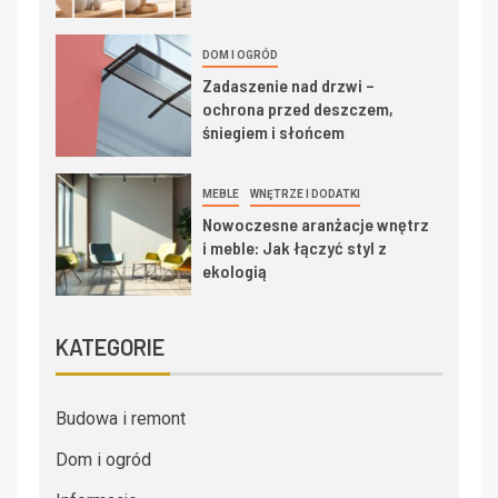
DOM I OGRÓD
Zadaszenie nad drzwi –
ochrona przed deszczem,
śniegiem i słońcem
MEBLE
WNĘTRZE I DODATKI
Nowoczesne aranżacje wnętrz
i meble: Jak łączyć styl z
ekologią
KATEGORIE
Budowa i remont
Dom i ogród