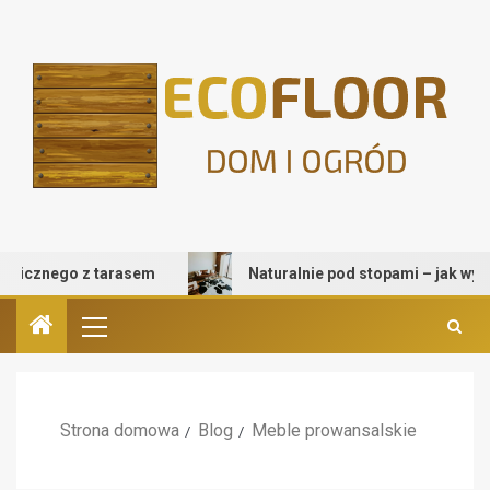
cznego z tarasem
Naturalnie pod stopami – jak wybrać d
Strona domowa
Blog
Meble prowansalskie