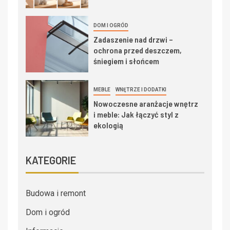
DOM I OGRÓD
Zadaszenie nad drzwi –
ochrona przed deszczem,
śniegiem i słońcem
MEBLE
WNĘTRZE I DODATKI
Nowoczesne aranżacje wnętrz
i meble: Jak łączyć styl z
ekologią
KATEGORIE
Budowa i remont
Dom i ogród