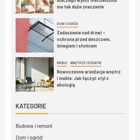
ma tak duże znaczenie
DOM I OGRÓD
Zadaszenie nad drzwi –
ochrona przed deszczem,
śniegiem i słońcem
MEBLE
WNĘTRZE I DODATKI
Nowoczesne aranżacje wnętrz
i meble: Jak łączyć styl z
ekologią
KATEGORIE
Budowa i remont
Dom i ogród