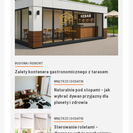
BUDOWA I REMONT
Zalety kontenera gastronomicznego z tarasem
WNĘTRZE I DODATKI
Naturalnie pod stopami – jak
wybrać dywan przyjazny dla
planety i zdrowia
WNĘTRZE I DODATKI
Sterowanie roletami –
dlaczego wybór mechanizmu