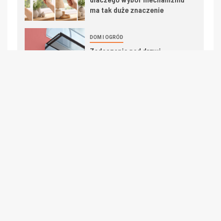
ma tak duże znaczenie
DOM I OGRÓD
Zadaszenie nad drzwi –
ochrona przed deszczem,
śniegiem i słońcem
MEBLE
WNĘTRZE I DODATKI
Nowoczesne aranżacje wnętrz
i meble: Jak łączyć styl z
ekologią
KATEGORIE
Budowa i remont
Dom i ogród