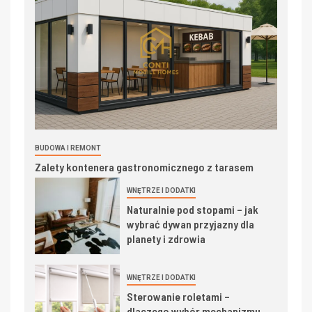
BUDOWA I REMONT
Zalety kontenera gastronomicznego z tarasem
WNĘTRZE I DODATKI
Naturalnie pod stopami – jak
wybrać dywan przyjazny dla
planety i zdrowia
WNĘTRZE I DODATKI
Sterowanie roletami –
dlaczego wybór mechanizmu