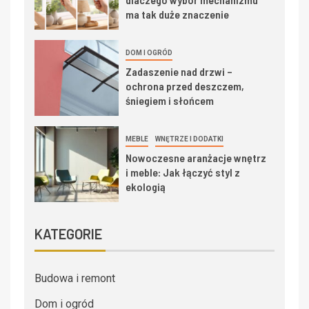
ma tak duże znaczenie
DOM I OGRÓD
Zadaszenie nad drzwi –
ochrona przed deszczem,
śniegiem i słońcem
MEBLE
WNĘTRZE I DODATKI
Nowoczesne aranżacje wnętrz
i meble: Jak łączyć styl z
ekologią
KATEGORIE
Budowa i remont
Dom i ogród