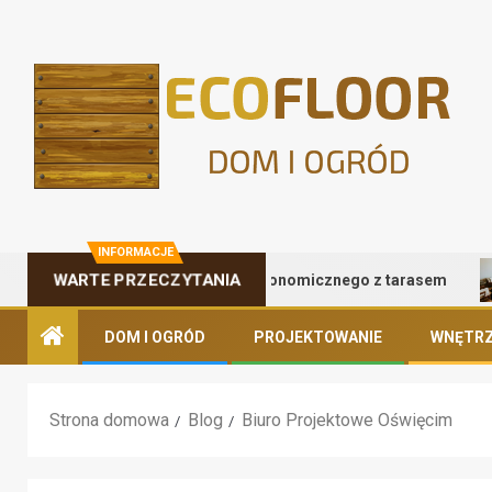
INFORMACJE
Zalety kontenera gastronomicznego z tarasem
WARTE PRZECZYTANIA
DOM I OGRÓD
PROJEKTOWANIE
WNĘTRZ
Strona domowa
Blog
Biuro Projektowe Oświęcim