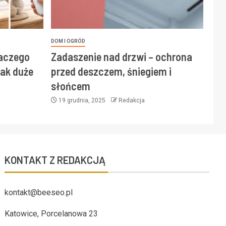
DOM I OGRÓD
laczego
Zadaszenie nad drzwi – ochrona
ak duże
przed deszczem, śniegiem i
słońcem
19 grudnia, 2025
Redakcja
KONTAKT Z REDAKCJĄ
kontakt@beeseo.pl
Katowice, Porcelanowa 23