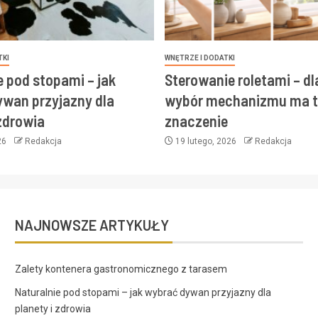
TKI
WNĘTRZE I DODATKI
e pod stopami – jak
Sterowanie roletami – d
wan przyjazny dla
wybór mechanizmu ma t
 zdrowia
znaczenie
26
Redakcja
19 lutego, 2026
Redakcja
NAJNOWSZE ARTYKUŁY
Zalety kontenera gastronomicznego z tarasem
Naturalnie pod stopami – jak wybrać dywan przyjazny dla
planety i zdrowia