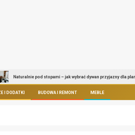
Naturalnie pod stopami – jak wybrać dywan przyjazny dla planety i 
E I DODATKI
BUDOWA I REMONT
MEBLE