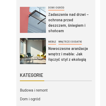
DOM I OGRÓD
Zadaszenie nad drzwi –
ochrona przed
deszczem, śniegiem i
słońcem
MEBLE
WNĘTRZE I DODATKI
Nowoczesne aranżacje
wnętrz i meble: Jak
łączyć styl z ekologią
KATEGORIE
Budowa i remont
Dom i ogród