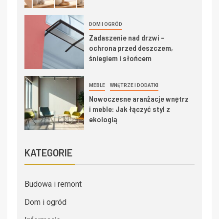
DOM I OGRÓD
Zadaszenie nad drzwi –
ochrona przed deszczem,
śniegiem i słońcem
MEBLE
WNĘTRZE I DODATKI
Nowoczesne aranżacje wnętrz
i meble: Jak łączyć styl z
ekologią
KATEGORIE
Budowa i remont
Dom i ogród