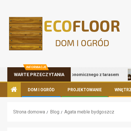
INFORMACJE
Zalety kontenera gastronomicznego z tarasem
WARTE PRZECZYTANIA
DOM I OGRÓD
PROJEKTOWANIE
WNĘTRZ
Strona domowa
Blog
Agata meble bydgoszcz