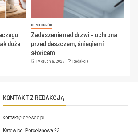
DOM I OGRÓD
laczego
Zadaszenie nad drzwi – ochrona
ak duże
przed deszczem, śniegiem i
słońcem
19 grudnia, 2025
Redakcja
KONTAKT Z REDAKCJĄ
kontakt@beeseo.pl
Katowice, Porcelanowa 23