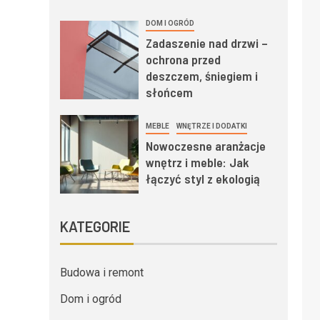
DOM I OGRÓD
Zadaszenie nad drzwi –
ochrona przed
deszczem, śniegiem i
słońcem
MEBLE
WNĘTRZE I DODATKI
Nowoczesne aranżacje
wnętrz i meble: Jak
łączyć styl z ekologią
KATEGORIE
Budowa i remont
Dom i ogród