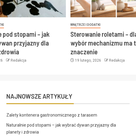
TKI
WNĘTRZE I DODATKI
e pod stopami – jak
Sterowanie roletami – d
wan przyjazny dla
wybór mechanizmu ma t
 zdrowia
znaczenie
26
Redakcja
19 lutego, 2026
Redakcja
NAJNOWSZE ARTYKUŁY
Zalety kontenera gastronomicznego z tarasem
Naturalnie pod stopami – jak wybrać dywan przyjazny dla
planety i zdrowia